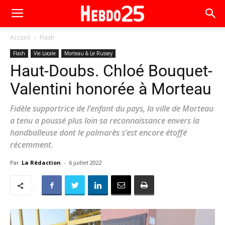
Accueil
Flash
Flash
Vie Locale
Morteau & Le Russey
Haut-Doubs. Chloé Bouquet-
Valentini honorée à Morteau
Fidèle supportrice de l’enfant du pays, la ville de Morteau
a tenu a poussé plus loin sa reconnaissance envers la
handballeuse dont le palmarès s’est encore étoffé
récemment.
Par
La Rédaction
-
6 juillet 2022