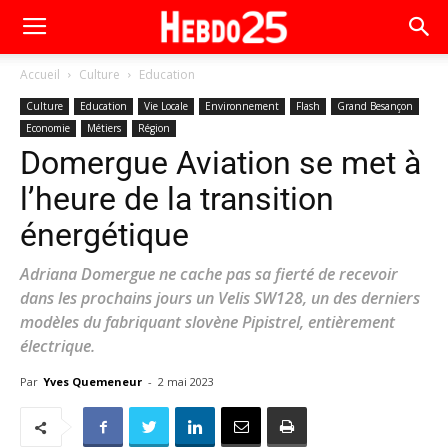
Accueil
Culture
Education
Culture
Education
Vie Locale
Environnement
Flash
Grand Besançon
Economie
Métiers
Région
Domergue Aviation se met à
l’heure de la transition
énergétique
Adriana Domergue ne cache pas sa fierté de recevoir
dans les prochains jours un Velis SW128, un des derniers
modèles du fabriquant slovène Pipistrel, entièrement
électrique.
Par
Yves Quemeneur
-
2 mai 2023