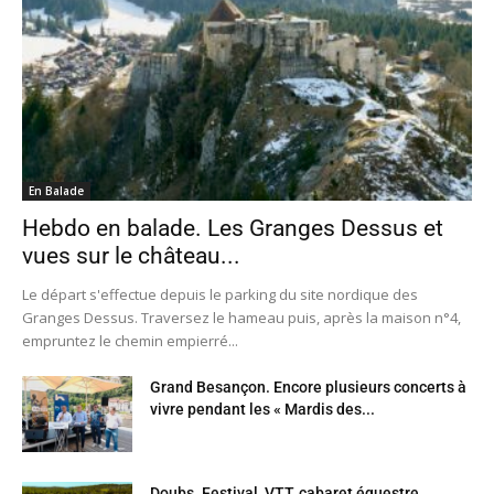
En Balade
Hebdo en balade. Les Granges Dessus et
vues sur le château...
Le départ s'effectue depuis le parking du site nordique des
Granges Dessus. Traversez le hameau puis, après la maison n°4,
empruntez le chemin empierré...
Grand Besançon. Encore plusieurs concerts à
vivre pendant les « Mardis des...
Doubs. Festival, VTT, cabaret équestre,