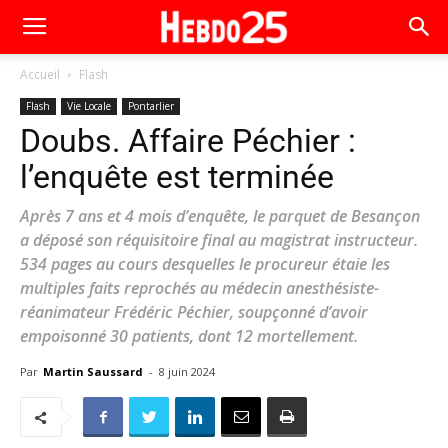
Accueil
Flash
Flash
Vie Locale
Pontarlier
Doubs. Affaire Péchier :
l’enquête est terminée
Après 7 ans et 4 mois d’enquête, le parquet de Besançon
a déposé son réquisitoire final au magistrat instructeur.
534 pages au cours desquelles le procureur étaie les
multiples faits reprochés au médecin anesthésiste-
réanimateur Frédéric Péchier, soupçonné d’avoir
empoisonné 30 patients, dont 12 mortellement.
Par
Martin Saussard
-
8 juin 2024