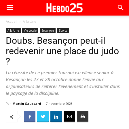
Accueil
A la Une
A la Une
Vie Locale
Besançon
Sports
Doubs. Besançon peut-il
redevenir une place du judo
?
La réussite de ce premier tournoi excellence senior à
Besançon les 27 et 28 octobre donne l’envie aux
organisateurs de réitérer l’événement et s’installer dans
le paysage de la discipline.
Par
Martin Saussard
-
7 novembre 2023