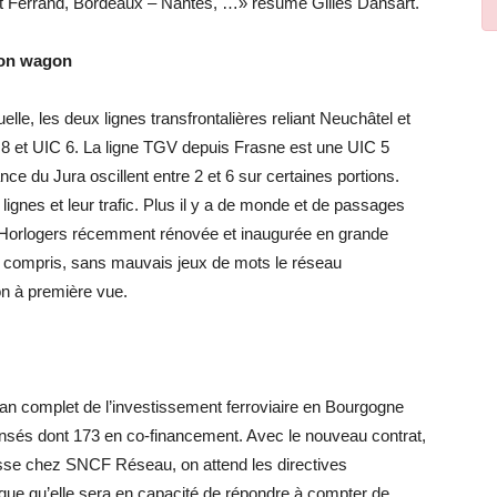
ont Ferrand, Bordeaux – Nantes, …» résume Gilles Dansart.
bon wagon
elle, les deux lignes transfrontalières reliant Neuchâtel et
 8 et UIC 6. La ligne TGV depuis Frasne est une UIC 5
 du Jura oscillent entre 2 et 6 sur certaines portions.
lignes et leur trafic. Plus il y a de monde et de passages
s Horlogers récemment rénovée et inaugurée en grande
z compris, sans mauvais jeux de mots le réseau
n à première vue.
an complet de l’investissement ferroviaire en Bourgogne
sés dont 173 en co-financement. Avec le nouveau contrat,
lisse chez SNCF Réseau, on attend les directives
lique qu’elle sera en capacité de répondre à compter de