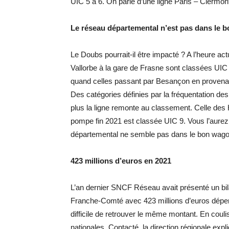
UIC 5 à 6. On parle d’une ligne Paris – Clerm
Le réseau départemental n’est pas dans le 
Le Doubs pourrait-il être impacté ? A l’heure actu
Vallorbe à la gare de Frasne sont classées UIC
quand celles passant par Besançon en provenance
Des catégories définies par la fréquentation des 
plus la ligne remonte au classement. Celle de
pompe fin 2021 est classée UIC 9. Vous l’aure
départemental ne semble pas dans le bon wago
423 millions d’euros en 2021
L’an dernier SNCF Réseau avait présenté un bil
Franche-Comté avec 423 millions d’euros dépen
difficile de retrouver le même montant. En cou
nationales. Contacté, la direction régionale exp