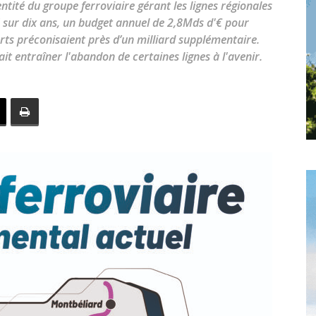
ntité du groupe ferroviaire gérant les lignes régionales
toute
é sur dix ans, un budget annuel de 2,8Mds d'€ pour
erts préconisaient près d’un milliard supplémentaire.
rait entraîner l'abandon de certaines lignes à l'avenir.
l'info
locale
–