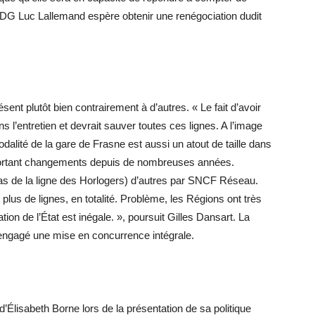
PDG Luc Lallemand espère obtenir une renégociation dudit
sent plutôt bien contrairement à d’autres. « Le fait d’avoir
ns l’entretien et devrait sauver toutes ces lignes. A l’image
alité de la gare de Frasne est aussi un atout de taille dans
important changements depuis de nombreuses années.
cas de la ligne des Horlogers) d’autres par SNCF Réseau.
lus de lignes, en totalité. Problème, les Régions ont très
ion de l’État est inégale. », poursuit Gilles Dansart. La
engagé une mise en concurrence intégrale.
e d’Élisabeth Borne lors de la présentation de sa politique