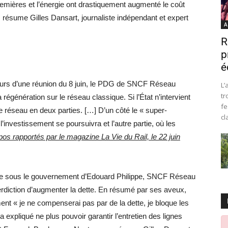
premières et l’énergie ont drastiquement augmenté le coût
», résume Gilles Dansart, journaliste indépendant et expert
A
R
p
é
ours d’une réunion du 8 juin, le PDG de SNCF Réseau
L’
tr
a régénération sur le réseau classique. Si l’État n’intervient
fe
le réseau en deux parties. […] D’un côté le « super-
cl
l’investissement se poursuivra et l’autre partie, où les
pos rapportés par le magazine La Vie du Rail, le 22 juin
aire sous le gouvernement d’Edouard Philippe, SNCF Réseau
erdiction d’augmenter la dette. En résumé par ses aveux,
ment « je ne compenserai pas par de la dette, je bloque les
 expliqué ne plus pouvoir garantir l’entretien des lignes