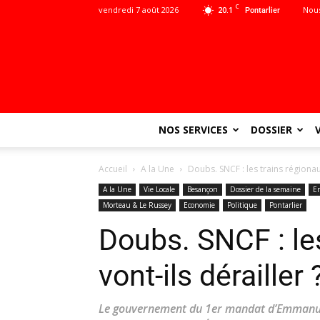
C
vendredi 7 août 2026
20.1
Nous
Pontarlier
NOS SERVICES
DOSSIER
Accueil
A la Une
Doubs. SNCF : les trains régionaux
A la Une
Vie Locale
Besançon
Dossier de la semaine
E
Morteau & Le Russey
Economie
Politique
Pontarlier
Doubs. SNCF : le
vont-ils dérailler 
Le gouvernement du 1er mandat d’Emmanuel