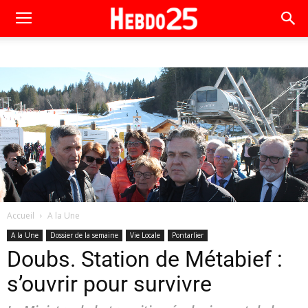
Accueil
A la Une
A la Une
Dossier de la semaine
Vie Locale
Pontarlier
Doubs. Station de Métabief :
s’ouvrir pour survivre