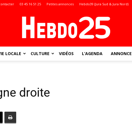
contacter
03 45 16 51 25
Petites annonces
Hebdo39 (Jura Sud & Jura Nord)
VIE LOCALE
CULTURE
VIDÉOS
L’AGENDA
ANNONCES
Doubs
gne droite
: