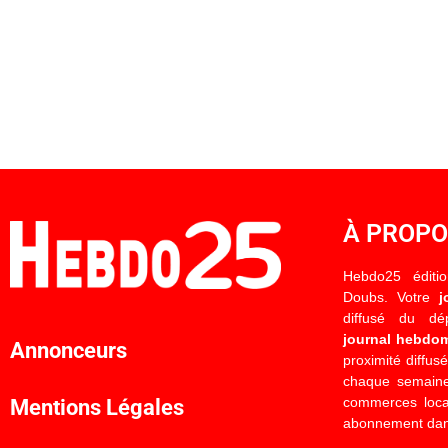
À PROP
Hebdo25 éditi
Doubs. Votre
j
diffusé du d
journal hebdo
Annonceurs
proximité diffus
chaque semaine
commerces locau
Mentions Légales
abonnement dan