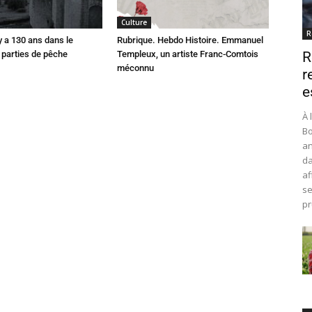
Culture
R
 y a 130 ans dans le
Rubrique. Hebdo Histoire. Emmanuel
parties de pêche
Templeux, un artiste Franc-Comtois
R
méconnu
r
e
À 
Bo
an
da
af
se
pr