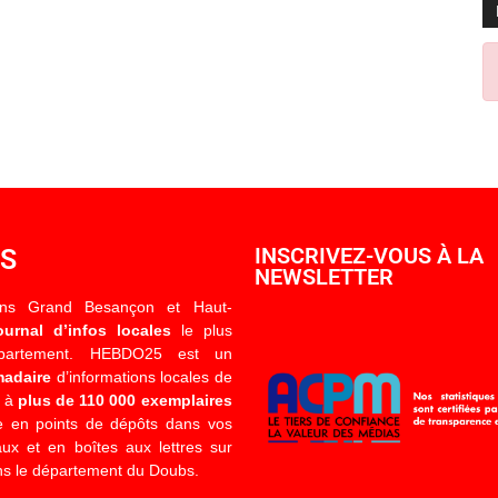
OS
INSCRIVEZ-VOUS À LA
NEWSLETTER
ons Grand Besançon et Haut-
ournal d’infos locales
le plus
épartement. HEBDO25 est un
madaire
d’informations locales de
é à
plus de 110 000 exemplaires
 en points de dépôts dans vos
x et en boîtes aux lettres sur
s le département du Doubs.