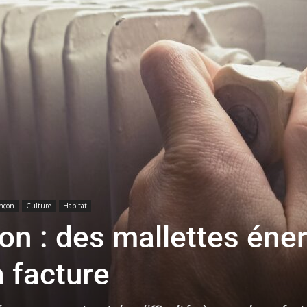
toute
l'info
locale
nçon
Culture
Habitat
n : des mallettes éner
a facture
–