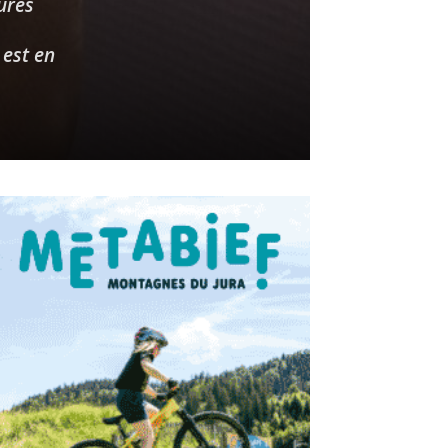
ures
 est en