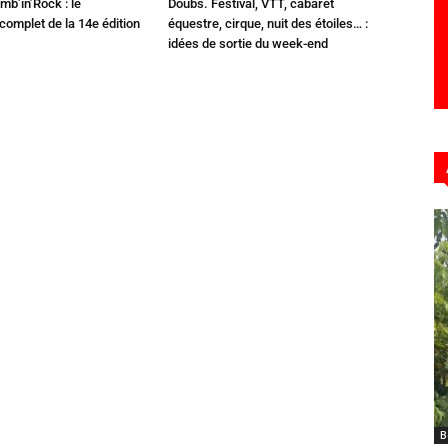
mb’in’Rock : le
Doubs. Festival, VTT, cabaret
omplet de la 14e édition
équestre, cirque, nuit des étoiles… :
idées de sortie du week-end
B