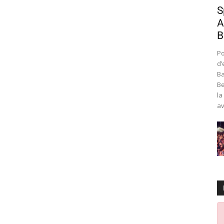
S
A
B
Po
d’
Ba
Be
la
av