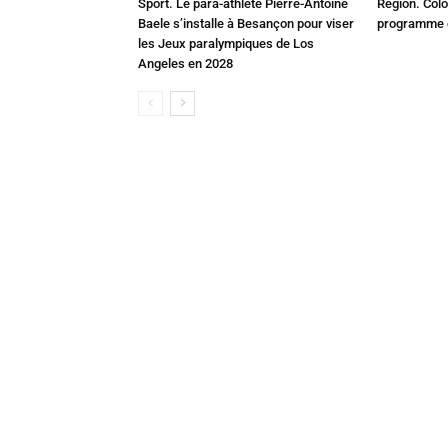
Sport. Le para-athlète Pierre-Antoine
Région. Colo
Baele s’installe à Besançon pour viser
programme c
les Jeux paralympiques de Los
Angeles en 2028