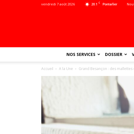
C
vendredi 7 août 2026
20.1
Nous
Pontarlier
NOS SERVICES
DOSSIER
Accueil
A la Une
Grand Besançon : des mallettes é