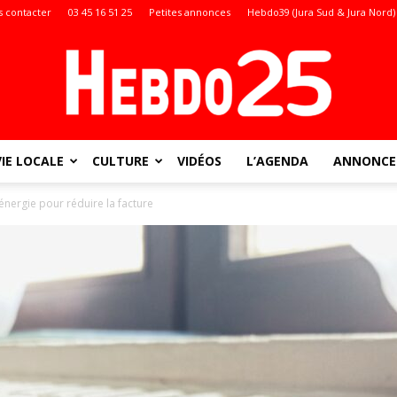
 contacter
03 45 16 51 25
Petites annonces
Hebdo39 (Jura Sud & Jura Nord)
VIE LOCALE
CULTURE
VIDÉOS
L’AGENDA
ANNONCES
Doubs
nergie pour réduire la facture
: