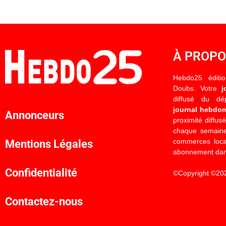
À PROP
Hebdo25 éditi
Doubs. Votre
j
diffusé du d
journal hebdo
Annonceurs
proximité diffus
chaque semaine
commerces locau
Mentions Légales
abonnement dan
Confidentialité
©Copyright ©20
Contactez-nous