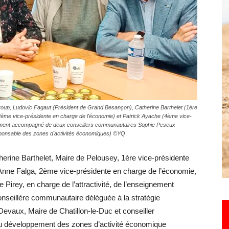
Hebdo25
Group, Ludovic Fagaut (Président de Grand Besançon), Catherine Barthelet (1ère
 (2ème vice-présidente en charge de l'économie) et Patrick Ayache (4ème vice-
également accompagné de deux conseillers communautaires Sophie Peseux
responsable des zones d'activités économiques) ©YQ
rine Barthelet, Maire de Pelousey, 1ère vice-présidente
’Anne Falga, 2ème vice-présidente en charge de l’économie,
Pirey, en charge de l’attractivité, de l’enseignement
onseillère communautaire déléguée à la stratégie
Devaux, Maire de Chatillon-le-Duc et conseiller
du développement des zones d’activité économique