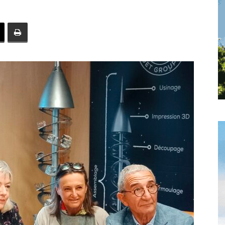
toute
l'info
locale
–