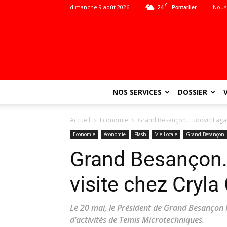
C
dimanche 9 août 2026
24
Nous
Pontarlier
NOS SERVICES
DOSSIER
Accueil
Economie
Grand Besançon. Ludovic Fagau
Economie
économie
Flash
Vie Locale
Grand Besançon
Grand Besançon.
visite chez Cryla
Le 20 mai, le Président de Grand Besançon M
d’activités de Temis Microtechniques.