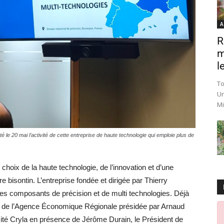
A
R
m
le
To
Un
Mi
é le 20 mai l’activité de cette entreprise de haute technologie qui emploie plus de
 choix de la haute technologie, de l’innovation et d’une
ire bisontin. L’entreprise fondée et dirigée par Thierry
 les composants de précision et de multi technologies. Déjà
on de l’Agence Économique Régionale présidée par Arnaud
té Cryla en présence de Jérôme Durain, le Président de