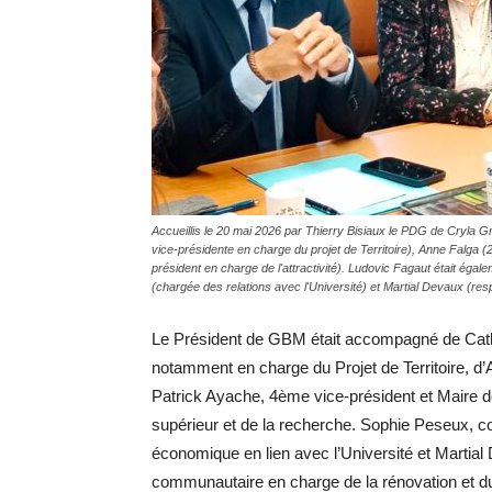
Accueillis le 20 mai 2026 par Thierry Bisiaux le PDG de Cryla 
vice-présidente en charge du projet de Territoire), Anne Falga
président en charge de l'attractivité). Ludovic Fagaut était 
(chargée des relations avec l'Université) et Martial Devaux (
Le Président de GBM était accompagné de Cathe
notamment en charge du Projet de Territoire, d
Patrick Ayache, 4ème vice-président et Maire de 
supérieur et de la recherche. Sophie Peseux, c
économique en lien avec l’Université et Martial 
communautaire en charge de la rénovation et 