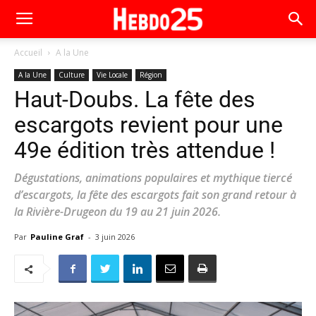
Accueil
A la Une
A la Une
Culture
Vie Locale
Région
Haut-Doubs. La fête des
escargots revient pour une
49e édition très attendue !
Dégustations, animations populaires et mythique tiercé
d’escargots, la fête des escargots fait son grand retour à
la Rivière-Drugeon du 19 au 21 juin 2026.
Par
Pauline Graf
-
3 juin 2026