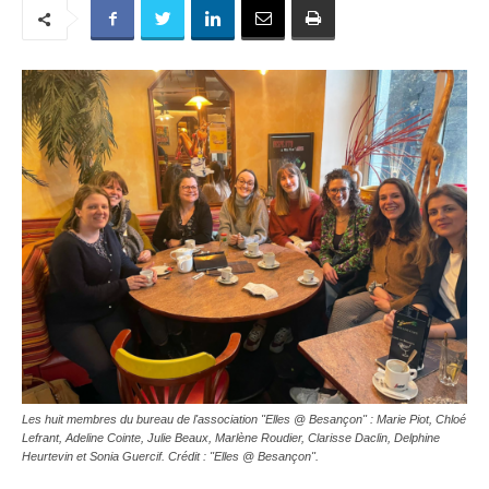
Les huit membres du bureau de l'association "Elles @ Besançon" : Marie Piot, Chloé
Lefrant, Adeline Cointe, Julie Beaux, Marlène Roudier, Clarisse Daclin, Delphine
Heurtevin et Sonia Guercif. Crédit : "Elles @ Besançon".