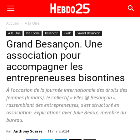
Accueil
A la Une
A la Une
Vie Locale
Besançon
Flash
Grand Besançon
Grand Besançon. Une
association pour
accompagner les
entrepreneuses bisontines
À l’occasion de la journée internationale des droits des
femmes (8 mars), le collectif « Elles @ Besançon »,
rassemblant des entrepreneuses, s’est structuré en
association. Explications avec Julie Beaux, membre du
bureau.
Par
Anthony Soares
-
11 mars 2024