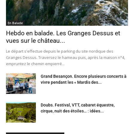
En Balade
Hebdo en balade. Les Granges Dessus et
vues sur le château...
Le départ s'effectue depuis le parking du site nordique des
Granges Dessus. Traversez le hameau puis, après la maison n°4,
empruntez le chemin empierré...
Grand Besançon. Encore plusieurs concerts à
vivre pendant les « Mardis des...
Doubs. Festival, VTT, cabaret équestre,
cirque, nuit des étoiles… : idées...