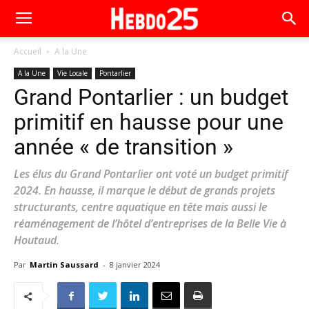
Accueil
A la Une
A la Une
Vie Locale
Pontarlier
Grand Pontarlier : un budget
primitif en hausse pour une
année « de transition »
Les élus du Grand Pontarlier ont voté un budget primitif
2024. En hausse, il marque le début de grands projets
structurants, centre aquatique en tête mais aussi le
réaménagement de l’hôtel d’entreprises de la Belle Vie à
Houtaud.
Par
Martin Saussard
-
8 janvier 2024