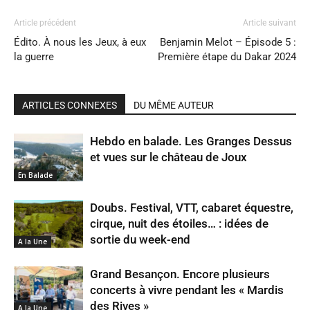
Article précédent
Article suivant
Édito. À nous les Jeux, à eux
Benjamin Melot – Épisode 5 :
la guerre
Première étape du Dakar 2024
ARTICLES CONNEXES
DU MÊME AUTEUR
Hebdo en balade. Les Granges Dessus
et vues sur le château de Joux
En Balade
Doubs. Festival, VTT, cabaret équestre,
cirque, nuit des étoiles… : idées de
sortie du week-end
A la Une
Grand Besançon. Encore plusieurs
concerts à vivre pendant les « Mardis
des Rives »
A la Une