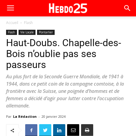
Accueil
Flash
Flash
Vie Locale
Pontarlier
Haut-Doubs. Chapelle-des-
Bois n’oublie pas ses
passeurs
Au plus fort de la Seconde Guerre Mondiale, de 1941 à
1944, dans ce petit coin de la campagne comtoise, à la
frontière avec la Suisse, une poignée d’hommes et de
femmes a décidé d’agir pour lutter contre l’occupation
allemande.
Par
La Rédaction
-
20 janvier 2024