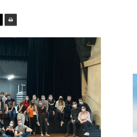
toute
l'info
locale
–