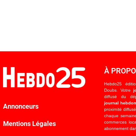
À PROP
Hebdo25 éditi
Doubs. Votre
j
diffusé du d
journal hebdo
Annonceurs
proximité diffus
chaque semaine
commerces locau
Mentions Légales
abonnement dan