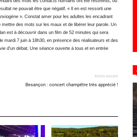
pendant des mois les contacts humains ont été restreints, où
sultat ne pouvait être que négatif. « Il en est ressorti une
anxiogène ». Constat amer pour les adultes les encadrant
 mettre des mots sur les maux et de libérer leur parole. Un
 bilan est à découvrir dans un film de 52 minutes qui sera
le mardi 7 juin à 18h30, en présence des réalisateurs et des
ivie d’un débat. Une séance ouverte à tous et en entrée
Article suivant
Besançon : concert champêtre très apprécié !