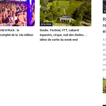
R
R
A la Une
r
mb’in’Rock : le
Doubs. Festival, VTT, cabaret
e
omplet de la 14e édition
équestre, cirque, nuit des étoiles… :
À 
idées de sortie du week-end
Bo
an
da
af
se
pr