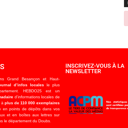
OS
INSCRIVEZ-VOUS À LA
NEWSLETTER
ons Grand Besançon et Haut-
ournal d’infos locales
le plus
épartement. HEBDO25 est un
madaire
d’informations locales de
é à
plus de 110 000 exemplaires
 en points de dépôts dans vos
x et en boîtes aux lettres sur
s le département du Doubs.