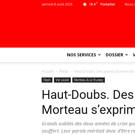
C
samedi 8 août 2026
18.4
Nous 
Pontarlier
NOS SERVICES
DOSSIER
Accueil
Flash
Haut-Doubs. Des jeunes lycéens de 
Flash
Vie Locale
Morteau & Le Russey
Haut-Doubs. Des
Morteau s’exprime
Grands oubliés des deux années de crise que
souffert. Leur parole méritait donc d’être r