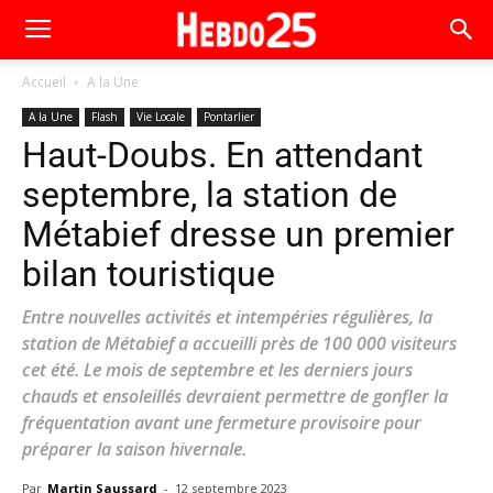
Accueil
A la Une
A la Une
Flash
Vie Locale
Pontarlier
Haut-Doubs. En attendant
septembre, la station de
Métabief dresse un premier
bilan touristique
Entre nouvelles activités et intempéries régulières, la
station de Métabief a accueilli près de 100 000 visiteurs
cet été. Le mois de septembre et les derniers jours
chauds et ensoleillés devraient permettre de gonfler la
fréquentation avant une fermeture provisoire pour
préparer la saison hivernale.
Par
Martin Saussard
-
12 septembre 2023