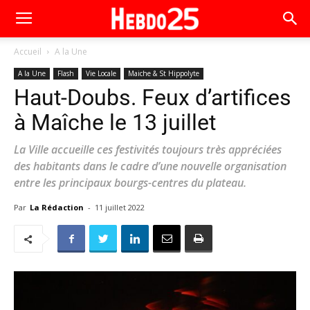
Accueil
A la Une
A la Une
Flash
Vie Locale
Maiche & St Hippolyte
Haut-Doubs. Feux d’artifices
à Maîche le 13 juillet
La Ville accueille ces festivités toujours très appréciées
des habitants dans le cadre d’une nouvelle organisation
entre les principaux bourgs-centres du plateau.
Par
La Rédaction
-
11 juillet 2022