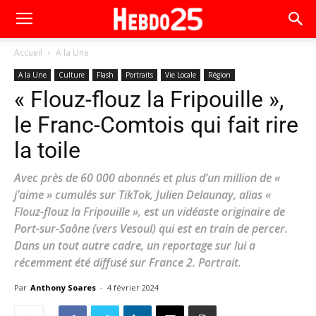
Accueil
A la Une
A la Une
Culture
Flash
Portraits
Vie Locale
Région
« Flouz-flouz la Fripouille »,
le Franc-Comtois qui fait rire
la toile
Avec près de 60 000 abonnés et plus d’un million de «
j’aime » cumulés sur TikTok, Julien Delaunay, alias «
Flouz-flouz la Fripouille », est un vidéaste originaire de
Port-sur-Saône (vers Vesoul) qui est en train de percer.
Dans un tout autre cadre, un reportage sur lui a
récemment été diffusé sur France 2. Portrait.
Par
Anthony Soares
-
4 février 2024