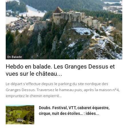
En Balade
Hebdo en balade. Les Granges Dessus et
vues sur le château...
Le départ s'effectue depuis le parking du site nordique des
Granges Dessus. Traversez le hameau puis, après la maison n°4,
empruntez le chemin empierré...
Doubs. Festival, VTT, cabaret équestre,
cirque, nuit des étoiles… : idées...