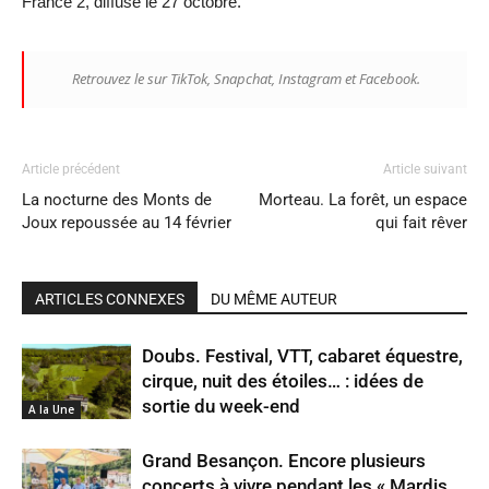
France 2, diffusé le 27 octobre.
Retrouvez le sur TikTok, Snapchat, Instagram et Facebook.
Article précédent
Article suivant
La nocturne des Monts de
Morteau. La forêt, un espace
Joux repoussée au 14 février
qui fait rêver
ARTICLES CONNEXES
DU MÊME AUTEUR
Doubs. Festival, VTT, cabaret équestre,
cirque, nuit des étoiles… : idées de
sortie du week-end
A la Une
Grand Besançon. Encore plusieurs
concerts à vivre pendant les « Mardis