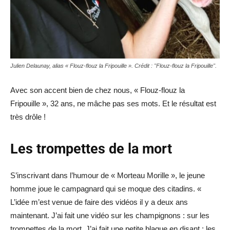
Julien Delaunay, alias « Flouz-flouz la Fripouille ». Crédit : "Flouz-flouz la Fripouille".
Avec son accent bien de chez nous, « Flouz-flouz la
Fripouille », 32 ans, ne mâche pas ses mots. Et le résultat est
très drôle !
Les trompettes de la mort
S’inscrivant dans l’humour de « Morteau Morille », le jeune
homme joue le campagnard qui se moque des citadins. «
L’idée m’est venue de faire des vidéos il y a deux ans
maintenant. J’ai fait une vidéo sur les champignons : sur les
trompettes de la mort. J’ai fait une petite blague en disant : les