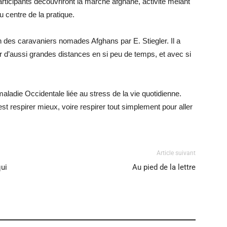
participants découvriront la marche afghane, activité mêlant
u centre de la pratique.
n des caravaniers nomades Afghans par E. Stiegler. Il a
r d’aussi grandes distances en si peu de temps, et avec si
ladie Occidentale liée au stress de la vie quotidienne.
t respirer mieux, voire respirer tout simplement pour aller
Article suivant
qui
Au pied de la lettre