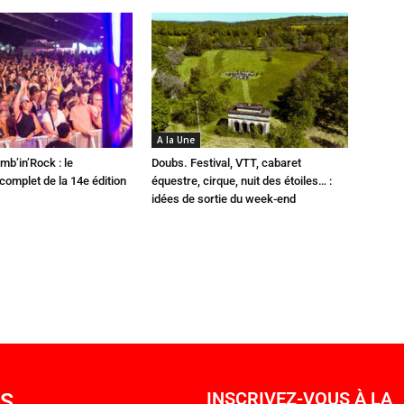
A la Une
mb’in’Rock : le
Doubs. Festival, VTT, cabaret
omplet de la 14e édition
équestre, cirque, nuit des étoiles… :
idées de sortie du week-end
OS
INSCRIVEZ-VOUS À LA