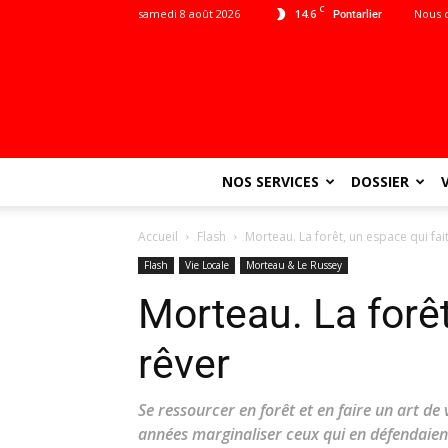
C
samedi 8 août 2026
14.6
Nous 
Pontarlier
NOS SERVICES
DOSSIER
Accueil
Flash
Morteau. La forêt, un espace qui fai
Flash
Vie Locale
Morteau & Le Russey
Morteau. La forêt
rêver
Se ressourcer en forêt et en faire un art de
années marginaliser ceux qui en défendaient 