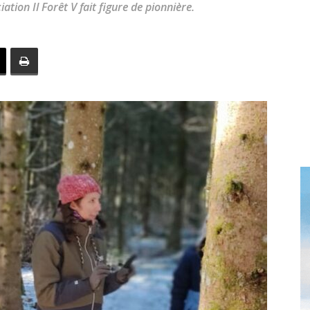
iation Il Forêt V fait figure de pionnière.
toute
l'info
locale
–