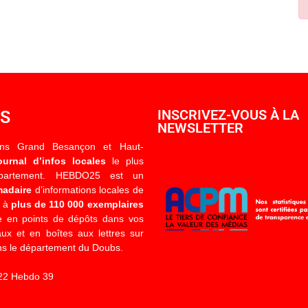
OS
INSCRIVEZ-VOUS À LA
NEWSLETTER
ons Grand Besançon et Haut-
ournal d’infos locales
le plus
épartement. HEBDO25 est un
madaire
d’informations locales de
é à
plus de 110 000 exemplaires
 en points de dépôts dans vos
x et en boîtes aux lettres sur
s le département du Doubs.
22 Hebdo 39