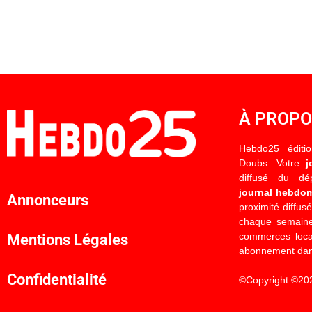
À PROP
Hebdo25 éditi
Doubs. Votre
j
diffusé du d
journal hebdo
Annonceurs
proximité diffus
chaque semaine
commerces locau
Mentions Légales
abonnement dan
Confidentialité
©Copyright ©20