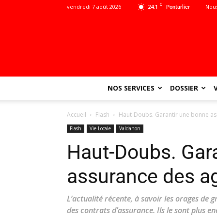
C
vendredi 7 août 2026
24.1
Nous
Pontarlier
NOS SERVICES
DOSSIER
Accueil
Flash
Haut-Doubs. Garantir une bonne as
Flash
Vie Locale
Valdahon
Haut-Doubs. Gar
assurance des ag
L’actualité récente, à savoir les orages de 
des contrats d’assurance. Ils le sont plus en