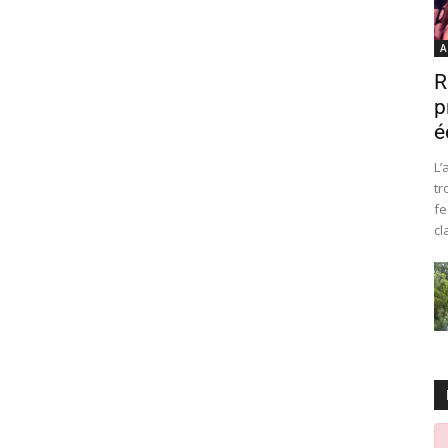
A
R
p
é
L’
tr
fe
cl