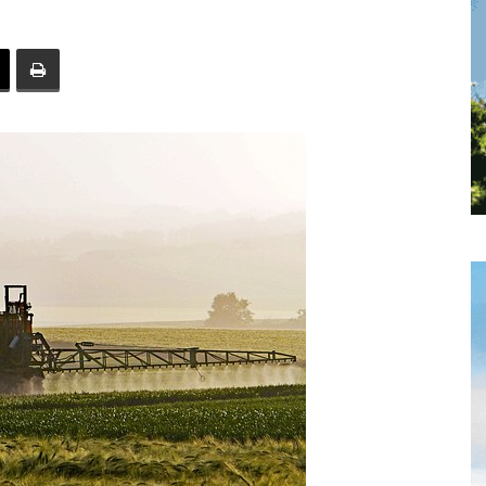
toute
l'info
locale
–