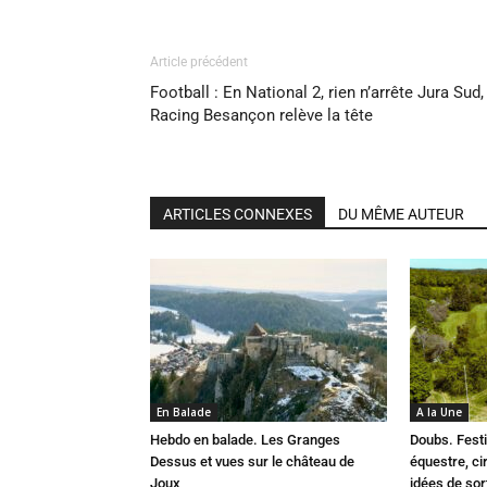
Article précédent
Football : En National 2, rien n’arrête Jura Sud,
Racing Besançon relève la tête
ARTICLES CONNEXES
DU MÊME AUTEUR
En Balade
A la Une
Hebdo en balade. Les Granges
Doubs. Festi
Dessus et vues sur le château de
équestre, cir
Joux
idées de so