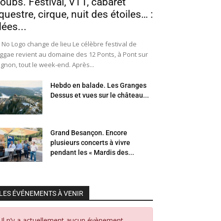
oubs. Festival, VTT, cabaret
questre, cirque, nuit des étoiles… :
dées...
 No Logo change de lieu Le célèbre festival de
ggae revient au domaine des 12 Ponts, à Pont sur
Ognon, tout le week-end. Après...
Hebdo en balade. Les Granges
Dessus et vues sur le château...
Grand Besançon. Encore
plusieurs concerts à vivre
pendant les « Mardis des...
LES ÉVÉNEMENTS À VENIR
Il n’y a actuellement aucun évènement.