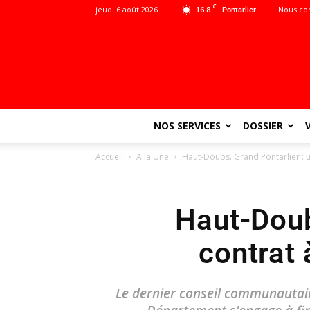
C
jeudi 6 août 2026
16.8
Nous co
Pontarlier
NOS SERVICES
DOSSIER
Accueil
A la Une
Haut-Doubs. Grand Pontarlier : 
Haut-Doub
contrat
Le dernier conseil communautaire