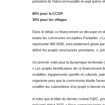
président de l’intercommunalité et sept autres é
65% pour la CCGP
35% pour les villages
Dans le détail, ce financement se découpe en d
toutes les communes exceptées Pontarlier. « La V
représente 980 000€, sera totalement gérée par
définir les projets structurants prioritaires. », p
Un premier volet pour la dynamique territoriale 
« Les projets bénéficiaires de ce financement d
mobilités, équipements sportifs et culturels, pa
organisée pour que la commission étudie l’ava
modifier les subventions d’un projet si besoin es
A noter que le bilan du dernier contrat P@C, pro
présenté début 2023. « Nous commencerons peut