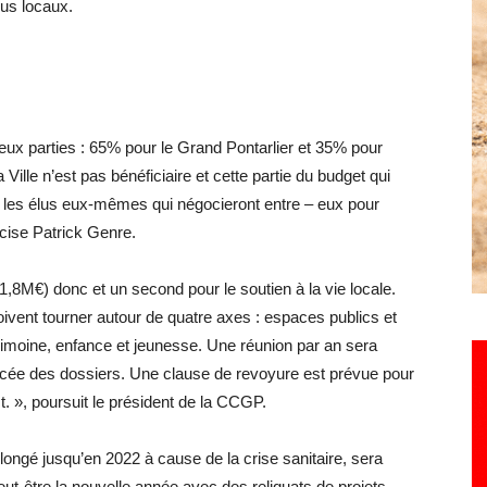
lus locaux.
eux parties : 65% pour le Grand Pontarlier et 35% pour
ille n’est pas bénéficiaire et cette partie du budget qui
 les élus eux-mêmes qui négocieront entre – eux pour
récise Patrick Genre.
(1,8M€) donc et un second pour le soutien à la vie locale.
oivent tourner autour de quatre axes : espaces publics et
trimoine, enfance et jeunesse. Une réunion par an sera
ncée des dossiers. Une clause de revoyure est prévue pour
t. », poursuit le président de la CCGP.
longé jusqu’en 2022 à cause de la crise sanitaire, sera
-être la nouvelle année avec des reliquats de projets