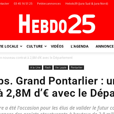
ntacter
03 45 16 51 25
Petites annonces
Hebdo39 (Jura Sud & Jura Nord)
VIE LOCALE
CULTURE
VIDÉOS
L’AGENDA
ANNONCES
Doubs
un nouveau contrat à 2,8M d’€ avec le Département
A la Une
Flash
Vie Locale
Pontarlier
s. Grand Pontarlier : 
:
 à 2,8M d’€ avec le Dép
 a été l'occasion pour les élus de valider le futur 