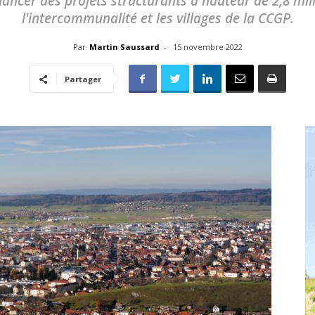
ncer des projets structurants à hauteur de 2,8 mill
toute
l'intercommunalité et les villages de la CCGP.
Par
Martin Saussard
-
15 novembre 2022
Partager
l'info
locale
–