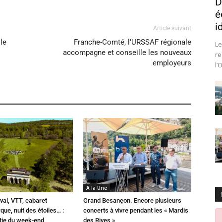
D
é
i
Article suivant
 le
Franche-Comté, l’URSSAF régionale
Le
accompagne et conseille les nouveaux
re
employeurs
l’
A la Une
val, VTT, cabaret
Grand Besançon. Encore plusieurs
que, nuit des étoiles… :
concerts à vivre pendant les « Mardis
rtie du week-end
des Rives »