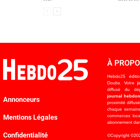
À PROP
Hebdo25 éditi
Doubs. Votre
j
diffusé du d
journal hebdo
Annonceurs
proximité diffus
chaque semaine
commerces locau
Mentions Légales
abonnement dan
Confidentialité
©Copyright ©20