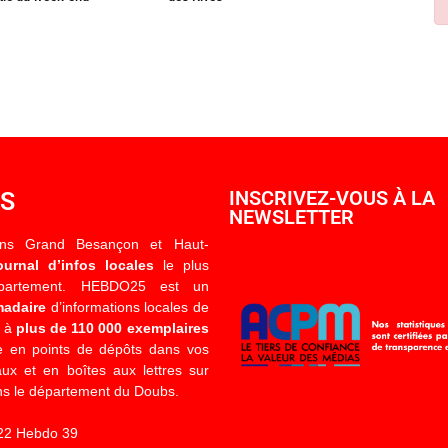
OS
INSCRIVEZ-VOUS À LA
NEWSLETTER
ons Grand Besançon et Haut-
ournal d’infos locales
le plus
épartement. HEBDO25 est un
madaire
d’informations locales de
é à
plus de 110 000 exemplaires
 en points de dépôts dans vos
x et en boîtes aux lettres sur
s le département du Doubs.
22 Hebdo 39