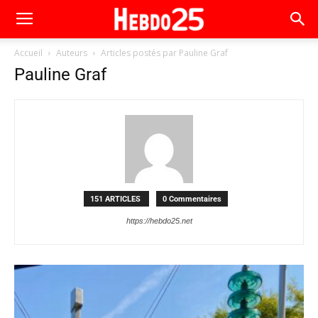
Accueil
Auteurs
Articles postés par Pauline Graf
Pauline Graf
151 ARTICLES
0 Commentaires
https://hebdo25.net