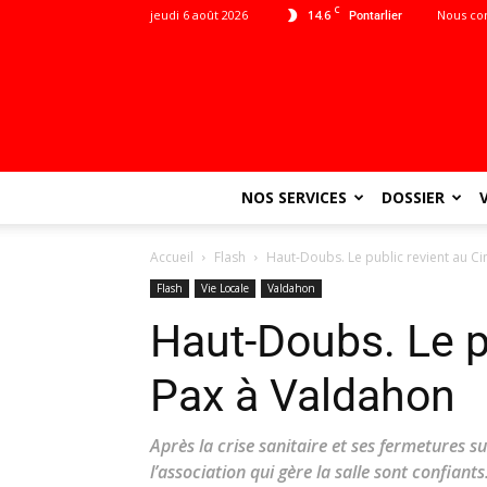
C
jeudi 6 août 2026
14.6
Nous co
Pontarlier
NOS SERVICES
DOSSIER
Accueil
Flash
Haut-Doubs. Le public revient au C
Flash
Vie Locale
Valdahon
Haut-Doubs. Le p
Pax à Valdahon
Après la crise sanitaire et ses fermetures su
l’association qui gère la salle sont confian