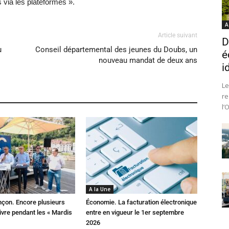
 via les plateformes ».
A
Article suivant
D
u
Conseil départemental des jeunes du Doubs, un
é
nouveau mandat de deux ans
i
Le
re
l’
A la Une
çon. Encore plusieurs
Économie. La facturation électronique
ivre pendant les « Mardis
entre en vigueur le 1er septembre
2026