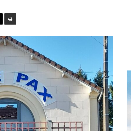
toute
l'info
locale
–