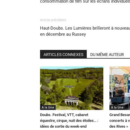
consommation de film sur les écrans individuels
Article précédent
Haut-Doubs. Les Lumières brilleront à nouvea
en décembre au Russey
ARTICLES CONNEXES
DU MÊME AUTEUR
A la Une
A la Une
Doubs. Festival, VTT, cabaret
Grand Besan
équestre, cirque, nuit des étoiles… :
concerts à v
idées de sortie du week-end
des Rives »