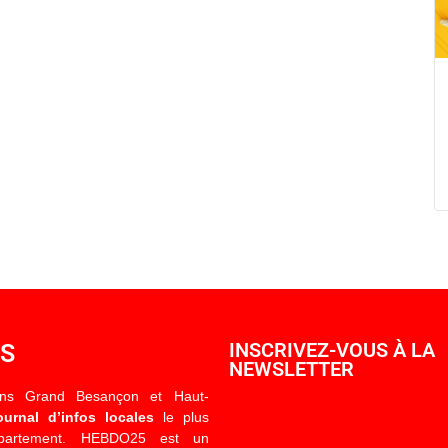
OS
INSCRIVEZ-VOUS À LA
NEWSLETTER
ons Grand Besançon et Haut-
ournal d’infos locales
le plus
épartement. HEBDO25 est un