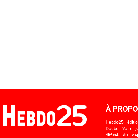
À PROP
Hebdo25 éditi
Doubs. Votre
j
diffusé du d