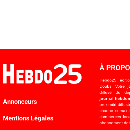
À PROP
Hebdo25 éditi
Doubs. Votre
j
diffusé du d
journal hebdo
Annonceurs
proximité diffus
chaque semaine
commerces locau
Mentions Légales
abonnement dan