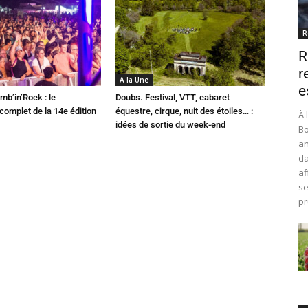
R
R
r
A la Une
e
mb’in’Rock : le
Doubs. Festival, VTT, cabaret
omplet de la 14e édition
équestre, cirque, nuit des étoiles… :
À 
idées de sortie du week-end
Bo
an
da
af
se
pr