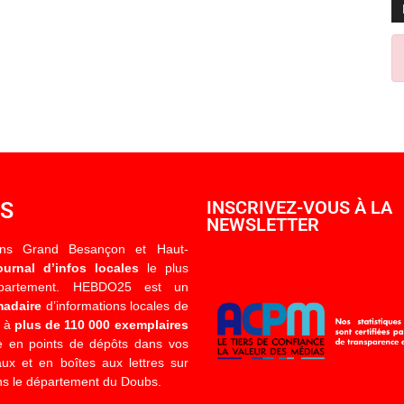
OS
INSCRIVEZ-VOUS À LA
NEWSLETTER
ons Grand Besançon et Haut-
ournal d’infos locales
le plus
épartement. HEBDO25 est un
madaire
d’informations locales de
é à
plus de 110 000 exemplaires
 en points de dépôts dans vos
x et en boîtes aux lettres sur
s le département du Doubs.