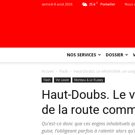
C
samedi 8 août 2026
25.6
Nous 
Pontarlier
NOS SERVICES
DOSSIER
Accueil
Flash
Haut-Doubs. Le vélomobile, un usag
Flash
Vie Locale
Morteau & Le Russey
Haut-Doubs. Le v
de la route comm
Qu’est-ce donc que ces engins inhabituels 
guise, l’obligeant parfois à ralentir alors q