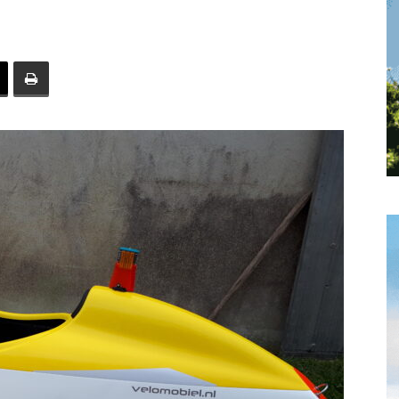
toute
l'info
locale
–