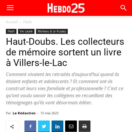
Accueil
Flash
Flash
Vie Locale
Morteau & Le Russey
Haut-Doubs. Les collecteurs
de mémoire sortent un livre
à Villers-le-Lac
Comment vivaient les retraités d’aujourd’hui quand ils
étaient enfants et adolescents ? Et comment ont-ils
construit leurs vies familiale et professionnelle ? C’est ce
qu’ont voulu savoir les collégiens en recueillant des
témoignages qu’ils vont désormais éditer.
Par
La Rédaction
-
15 mai 2023