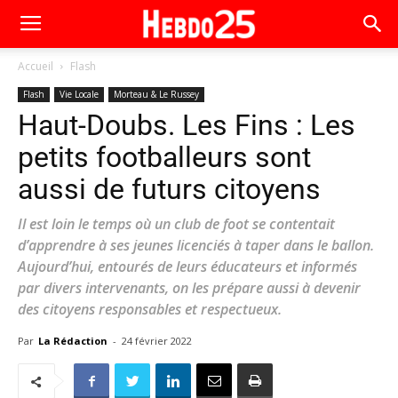
Accueil
Flash
Flash
Vie Locale
Morteau & Le Russey
Haut-Doubs. Les Fins : Les
petits footballeurs sont
aussi de futurs citoyens
Il est loin le temps où un club de foot se contentait
d’apprendre à ses jeunes licenciés à taper dans le ballon.
Aujourd’hui, entourés de leurs éducateurs et informés
par divers intervenants, on les prépare aussi à devenir
des citoyens responsables et respectueux.
Par
La Rédaction
-
24 février 2022