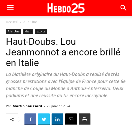
Accueil
A la Une
A la Une
Flash
Sports
Haut-Doubs. Lou
Jeanmonnot a encore brillé
en Italie
La biathlète originaire du Haut-Doubs a réalisé de très
grosses prestations avec l’Équipe de France pour cette 6e
manche de Coupe du Monde à Antholz-Anterselva. Deux
podiums et une réussite au tir encore incroyable.
Par
Martin Saussard
-
29 janvier 2024