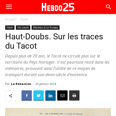
Accueil
Flash
Flash
Vie Locale
Morteau & Le Russey
Haut-Doubs. Sur les traces
du Tacot
Depuis plus de 70 ans, le Tacot ne circule plus sur le
territoire du Pays Horloger. Il est pourtant resté dans les
mémoires, prouvant ainsi l’utilité de ce moyen de
transport durant son demi-siècle d’existence.
Par
La Rédaction
-
25 janvier 2024