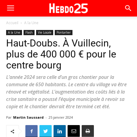
Accueil
A la Une
A la Une
Flash
Vie Locale
Pontarlier
Haut-Doubs. À Vuillecin,
plus de 400 000 € pour le
centre bourg
L’année 2024 sera celle d’un gros chantier pour la
commune de 650 habitants. Le centre du village va être
rénové et végétalisé. L’augmentation des coûts liés à la
crise sanitaire a poussé l’équipe municipale à revoir sa
copie et le chantier devrait être terminé cet été.
Par
Martin Saussard
-
25 janvier 2024