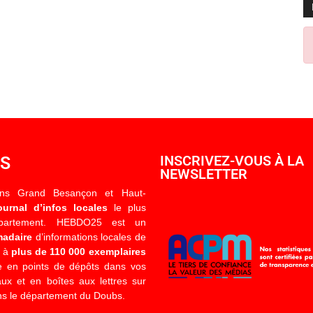
OS
INSCRIVEZ-VOUS À LA
NEWSLETTER
ons Grand Besançon et Haut-
ournal d’infos locales
le plus
épartement. HEBDO25 est un
madaire
d’informations locales de
é à
plus de 110 000 exemplaires
 en points de dépôts dans vos
x et en boîtes aux lettres sur
s le département du Doubs.