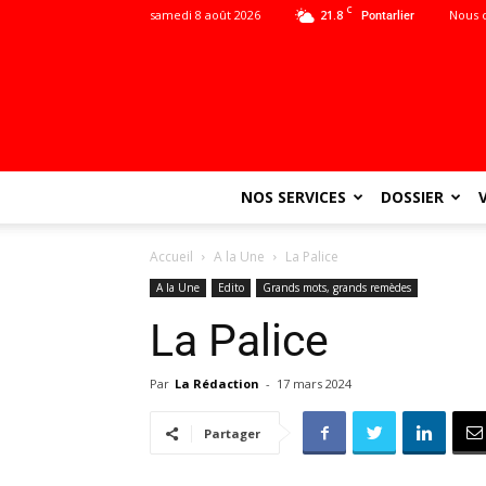
C
samedi 8 août 2026
21.8
Nous 
Pontarlier
NOS SERVICES
DOSSIER
Accueil
A la Une
La Palice
A la Une
Edito
Grands mots, grands remèdes
La Palice
Par
La Rédaction
-
17 mars 2024
Partager