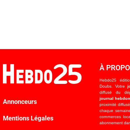
À PROP
Hebdo25 éditi
Doubs. Votre
j
diffusé du d
journal hebdo
Annonceurs
proximité diffus
chaque semaine
commerces locau
Mentions Légales
abonnement dan