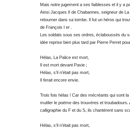
Mais notre jugement a ses faiblesses et il y a pa
Ainsi Jacques II de Chabannes, seigneur de La Pa
retourner dans sa tombe. Il fut un héros qui tr
de François I er .
Les soldats sous ses ordres, éclaboussés du 
idée reprise bien plus tard par Pierre Perret pou
Hélas, La Palice est mort,
Il est mort devant Pavie ;
Hélas, s’il n’était pas mort,
Il ferait encore envie.
Trois fois hélas ! Car des mécréants qui sont la 
mutiler le poème des trouvères et troubadours
calligraphie du F et du S, ils chantèrent sans sc
Hélas, s’il n’était pas mort,