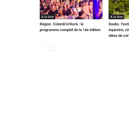
A la Une
A la Une
Région. Colomb’in’Rock : le
Doubs. Festi
programme complet de la 14e édition
équestre, cir
idées de so