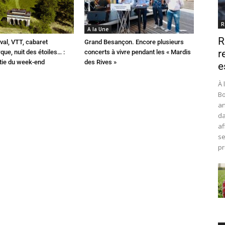
R
A la Une
R
val, VTT, cabaret
Grand Besançon. Encore plusieurs
r
que, nuit des étoiles… :
concerts à vivre pendant les « Mardis
rtie du week-end
des Rives »
e
À 
Bo
an
da
af
se
pr