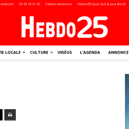
contacter
03 45 16 51 25
Petites annonces
Hebdo39 (Jura Sud & Jura Nord)
VIE LOCALE
CULTURE
VIDÉOS
L’AGENDA
ANNONCES
Doubs
: