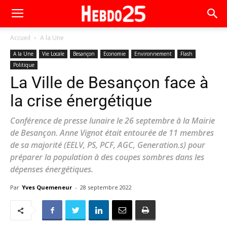
Accueil
A la Une
A la Une
Vie Locale
Besançon
Economie
Environnement
Flash
Politique
La Ville de Besançon face à
la crise énergétique
Conférence de presse lunaire le 26 septembre à la Mairie
de Besançon. Anne Vignot était entourée de 11 membres
de sa majorité (EELV, PS, PCF, AGC, Generation.s) pour
préparer la population à des coupes sombres dans les
dépenses énergétiques.
Par
Yves Quemeneur
-
28 septembre 2022