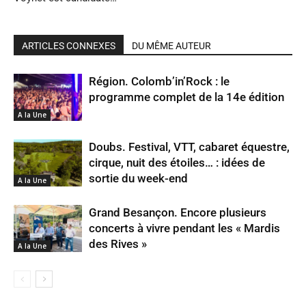
ARTICLES CONNEXES
DU MÊME AUTEUR
Région. Colomb’in’Rock : le
programme complet de la 14e édition
A la Une
Doubs. Festival, VTT, cabaret équestre,
cirque, nuit des étoiles… : idées de
sortie du week-end
A la Une
Grand Besançon. Encore plusieurs
concerts à vivre pendant les « Mardis
des Rives »
A la Une