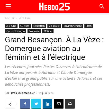
Accueil
A la Une
A la Une
Culture
Education
Vie Locale
Environnement
Flash
Grand Besançon
Economie
Métiers
Grand Besançon. À La Vèze :
Domergue aviation au
féminin et à l’électrique
Les récentes Journées Portes Ouvertes à l’aérodrome de
La Vèze ont permis à Adriana et Claude Domergue
d’éclairer le grand public sur une activité de loisirs et ses
débouchés professionnels.
Par
Yves Quemeneur
-
15 juin 2024