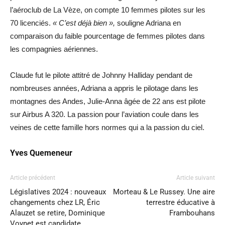
l’aéroclub de La Vèze, on compte 10 femmes pilotes sur les
70 licenciés.
« C’est déjà bien »,
souligne Adriana en
comparaison du faible pourcentage de femmes pilotes dans
les compagnies aériennes.
Claude fut le pilote attitré de Johnny Halliday pendant de
nombreuses années, Adriana a appris le pilotage dans les
montagnes des Andes, Julie-Anna âgée de 22 ans est pilote
sur Airbus A 320. La passion pour l’aviation coule dans les
veines de cette famille hors normes qui a la passion du ciel.
Yves Quemeneur
Article précédent
Article suivant
Législatives 2024 : nouveaux
Morteau & Le Russey. Une aire
changements chez LR, Éric
terrestre éducative à
Alauzet se retire, Dominique
Frambouhans
Voynet est candidate…