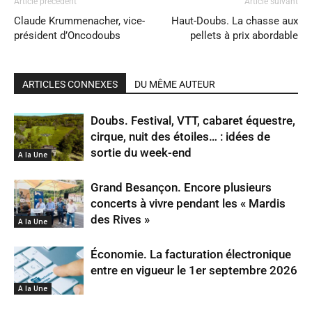
Article précédent
Article suivant
Claude Krummenacher, vice-
Haut-Doubs. La chasse aux
président d’Oncodoubs
pellets à prix abordable
ARTICLES CONNEXES
DU MÊME AUTEUR
Doubs. Festival, VTT, cabaret équestre,
cirque, nuit des étoiles… : idées de
sortie du week-end
A la Une
Grand Besançon. Encore plusieurs
concerts à vivre pendant les « Mardis
des Rives »
A la Une
Économie. La facturation électronique
entre en vigueur le 1er septembre 2026
A la Une