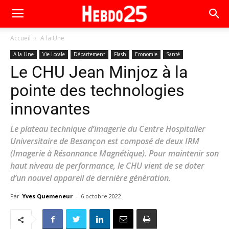
Accueil
A la Une
A la Une
Vie Locale
Département
Flash
Economie
Santé
Le CHU Jean Minjoz à la
pointe des technologies
innovantes
Le plateau technique d’imagerie du Centre Hospitalier
Universitaire de Besançon est composé de deux IRM
(Imagerie à Résonnance Magnétique). Pour maintenir son
haut niveau de performance, le CHU vient de se doter
d’un nouvel appareil de dernière génération.
Par
Yves Quemeneur
-
6 octobre 2022