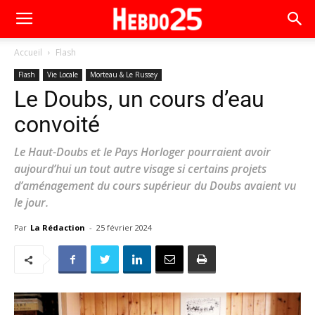
Accueil
Flash
Flash
Vie Locale
Morteau & Le Russey
Le Doubs, un cours d’eau
convoité
Le Haut-Doubs et le Pays Horloger pourraient avoir
aujourd’hui un tout autre visage si certains projets
d’aménagement du cours supérieur du Doubs avaient vu
le jour.
Par
La Rédaction
-
25 février 2024