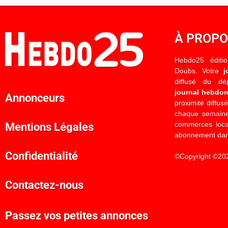
À PROP
Hebdo25 éditi
Doubs. Votre
j
diffusé du d
journal hebdo
Annonceurs
proximité diffus
chaque semaine
commerces locau
Mentions Légales
abonnement dan
Confidentialité
©Copyright ©20
Contactez-nous
Passez vos petites annonces