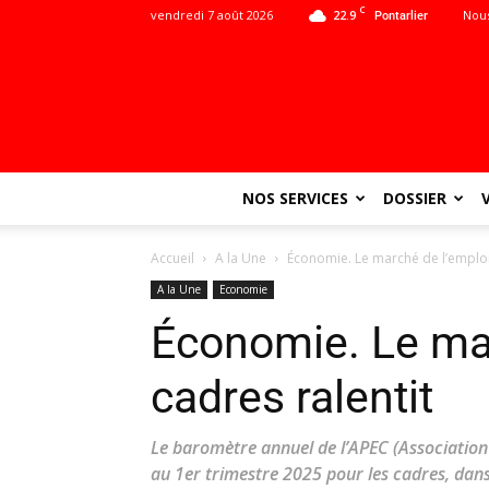
C
vendredi 7 août 2026
22.9
Nous
Pontarlier
NOS SERVICES
DOSSIER
Accueil
A la Une
Économie. Le marché de l’emploi
A la Une
Economie
Économie. Le mar
cadres ralentit
Le baromètre annuel de l’APEC (Association 
au 1er trimestre 2025 pour les cadres, dan