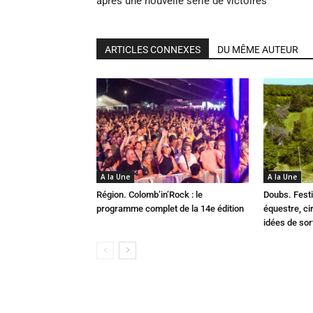
après une nouvelle série de victoires
ARTICLES CONNEXES
DU MÊME AUTEUR
A la Une
A la Une
Région. Colomb’in’Rock : le
Doubs. Festi
programme complet de la 14e édition
équestre, cir
idées de so