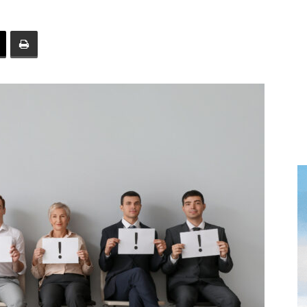
toute
l'info
locale
–