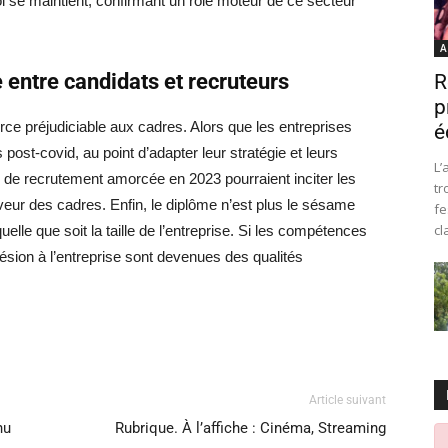
i se maintient, confirmant un rôle moteur de ce secteur
A
 entre candidats et recruteurs
R
p
rce préjudiciable aux cadres. Alors que les entreprises
é
post-covid, au point d’adapter leur stratégie et leurs
L’
s de recrutement amorcée en 2023 pourraient inciter les
tr
veur des cadres. Enfin, le diplôme n’est plus le sésame
fe
cl
elle que soit la taille de l’entreprise. Si les compétences
dhésion à l’entreprise sont devenues des qualités
Article suivant
nu
Rubrique. À l’affiche : Cinéma, Streaming