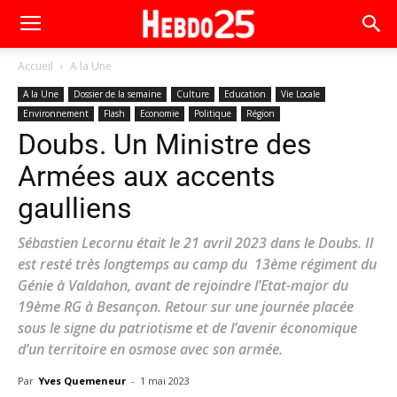
Accueil
A la Une
A la Une
Dossier de la semaine
Culture
Education
Vie Locale
Environnement
Flash
Economie
Politique
Région
Doubs. Un Ministre des
Armées aux accents
gaulliens
Sébastien Lecornu était le 21 avril 2023 dans le Doubs. Il
est resté très longtemps au camp du 13ème régiment du
Génie à Valdahon, avant de rejoindre l’Etat-major du
19ème RG à Besançon. Retour sur une journée placée
sous le signe du patriotisme et de l’avenir économique
d’un territoire en osmose avec son armée.
Par
Yves Quemeneur
-
1 mai 2023