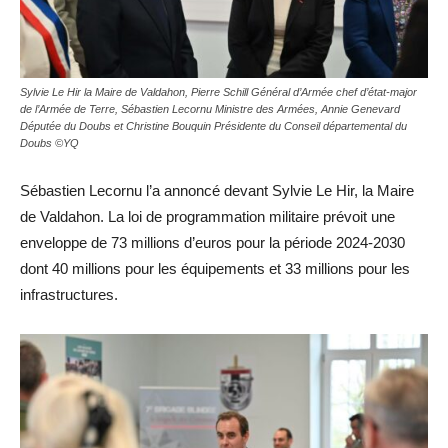
Sylvie Le Hir la Maire de Valdahon, Pierre Schill Général d’Armée chef d’état-major
de l’Armée de Terre, Sébastien Lecornu Ministre des Armées, Annie Genevard
Députée du Doubs et Christine Bouquin Présidente du Conseil départemental du
Doubs ©YQ
Sébastien Lecornu l’a annoncé devant Sylvie Le Hir, la Maire
de Valdahon. La loi de programmation militaire prévoit une
enveloppe de 73 millions d’euros pour la période 2024-2030
dont 40 millions pour les équipements et 33 millions pour les
infrastructures.