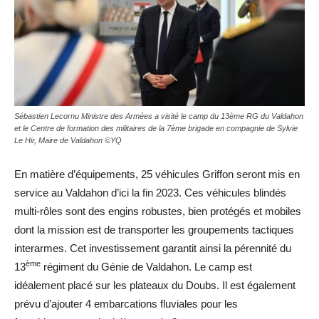
Sébastien Lecornu Ministre des Armées a visité le camp du 13ème RG du Valdahon
et le Centre de formation des militaires de la 7ème brigade en compagnie de Sylvie
Le Hir, Maire de Valdahon ©YQ
En matière d’équipements, 25 véhicules Griffon seront mis en
service au Valdahon d’ici la fin 2023. Ces véhicules blindés
multi-rôles sont des engins robustes, bien protégés et mobiles
dont la mission est de transporter les groupements tactiques
interarmes. Cet investissement garantit ainsi la pérennité du
ème
13
régiment du Génie de Valdahon. Le camp est
idéalement placé sur les plateaux du Doubs. Il est également
prévu d’ajouter 4 embarcations fluviales pour les