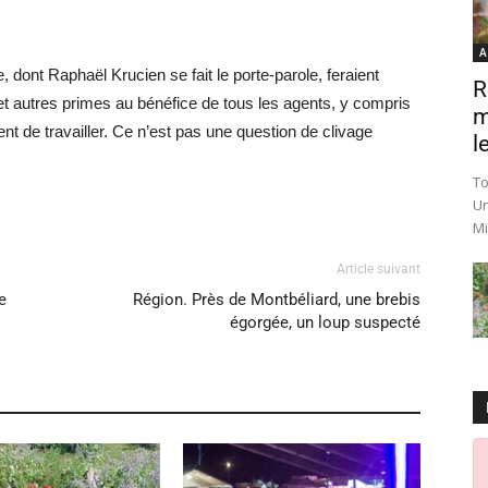
A
, dont Raphaël Krucien se fait le porte-parole, feraient
R
 et autres primes au bénéfice de tous les agents, y compris
m
t de travailler. Ce n’est pas une question de clivage
le
To
Un
Mi
Article suivant
e
Région. Près de Montbéliard, une brebis
égorgée, un loup suspecté