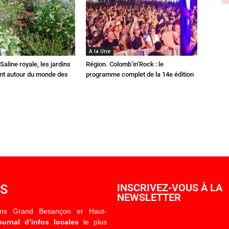
A la Une
Saline royale, les jardins
Région. Colomb’in’Rock : le
ent autour du monde des
programme complet de la 14e édition
OS
INSCRIVEZ-VOUS À LA
NEWSLETTER
ons Grand Besançon et Haut-
ournal d’infos locales
le plus