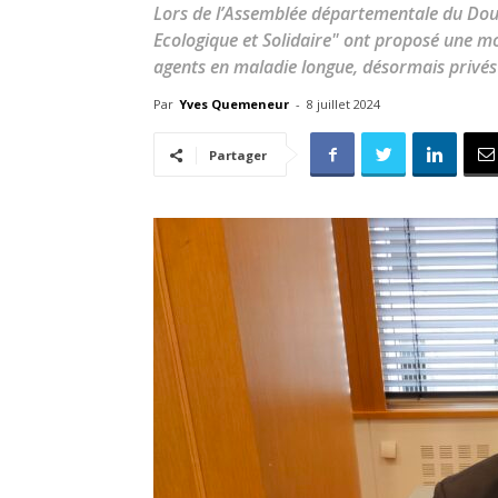
Lors de l’Assemblée départementale du Doub
Ecologique et Solidaire" ont proposé une mo
agents en maladie longue, désormais privés d
Par
Yves Quemeneur
-
8 juillet 2024
Partager