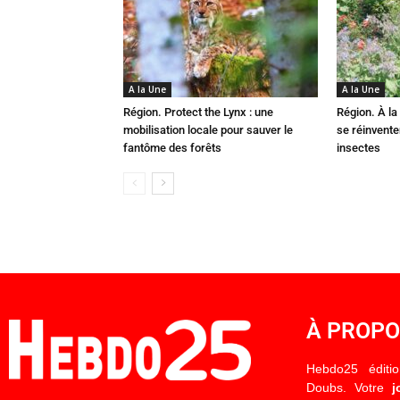
A la Une
A la Une
Région. Protect the Lynx : une
Région. À la 
mobilisation locale pour sauver le
se réinvent
fantôme des forêts
insectes
À PROP
Hebdo25 éditi
Doubs. Votre
j