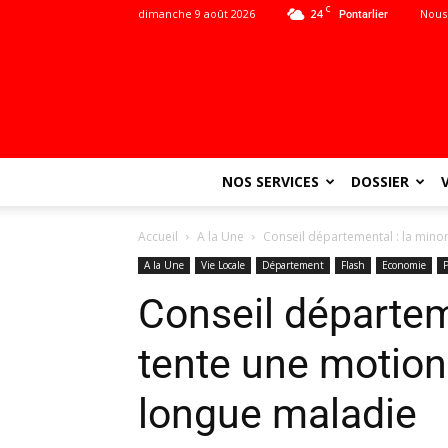
C
dimanche 9 août 2026
24
Nous
Pontarlier
NOS SERVICES
DOSSIER
Accueil
A la Une
Conseil départemental : la minor
A la Une
Vie Locale
Département
Flash
Economie
P
Conseil départeme
tente une motion
longue maladie