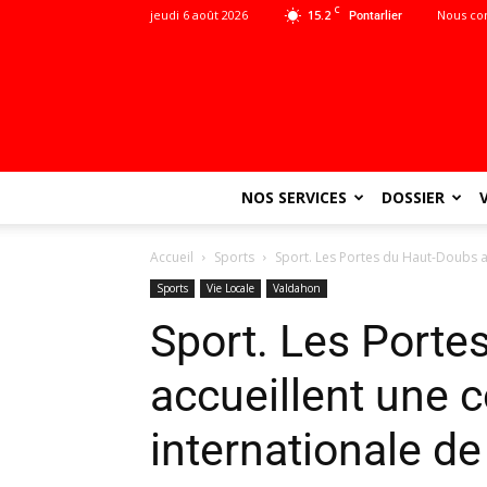
C
jeudi 6 août 2026
15.2
Nous co
Pontarlier
NOS SERVICES
DOSSIER
Accueil
Sports
Sport. Les Portes du Haut-Doubs a
Sports
Vie Locale
Valdahon
Sport. Les Porte
accueillent une 
internationale de