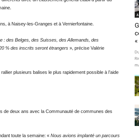
maine.
A
s, à Naisey-les-Granges et à Vernierfontaine.
G
c
e : des Belges, des Suisses, des Allemands, des
«
0 % des inscrits seront étrangers
», précise Valérie
Du
Ri
ma
rallier plusieurs balises le plus rapidement possible à l’aide
 près de deux ans avec la Communauté de communes des
dant toute la semaine: «
Nous avions implanté un parcours