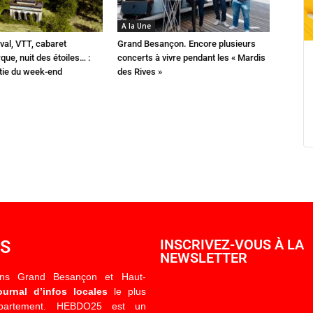
A la Une
val, VTT, cabaret
Grand Besançon. Encore plusieurs
que, nuit des étoiles… :
concerts à vivre pendant les « Mardis
rtie du week-end
des Rives »
OS
INSCRIVEZ-VOUS À LA
NEWSLETTER
ons Grand Besançon et Haut-
ournal d’infos locales
le plus
épartement. HEBDO25 est un