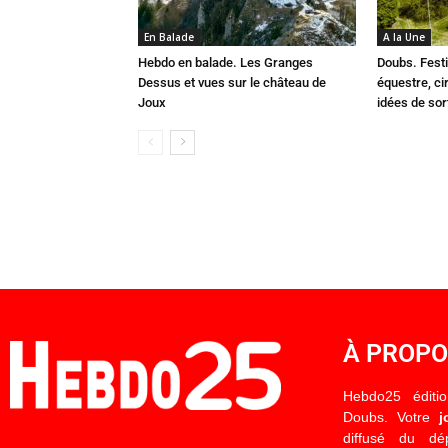
En Balade
A la Une
Hebdo en balade. Les Granges
Doubs. Festi
Dessus et vues sur le château de
équestre, cir
Joux
idées de so
À PROP
Hebdo25 éditi
Doubs. Votre
j
diffusé du d