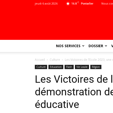
C
jeudi 6 août 2026
16.8
Nous co
Pontarlier
NOS SERVICES
DOSSIER
Accueil
Culture
Les Victoires de l’Ecole 2023, un
Culture
Education
Flash
Vie Locale
Région
Les Victoires de 
démonstration de
éducative