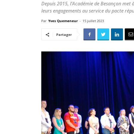
Depuis 2015, l’Académie de Besançon met à
leurs engagements au service du pacte répu
Par
Yves Quemeneur
-
15 juillet 2023
Partager