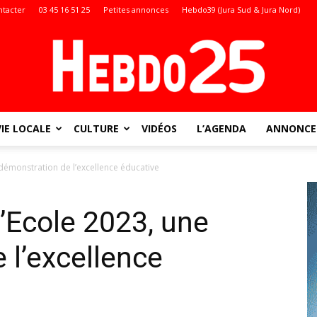
ntacter
03 45 16 51 25
Petites annonces
Hebdo39 (Jura Sud & Jura Nord)
VIE LOCALE
CULTURE
VIDÉOS
L’AGENDA
ANNONCES
Doubs
e démonstration de l’excellence éducative
l’Ecole 2023, une
:
 l’excellence