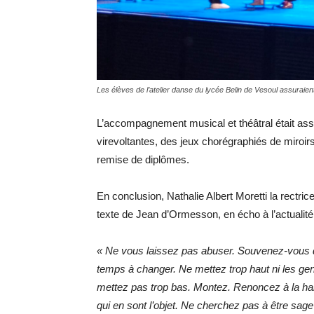
Les élèves de l’atelier danse du lycée Belin de Vesoul assurai
L’accompagnement musical et théâtral était as
virevoltantes, des jeux chorégraphiés de miroi
remise de diplômes.
En conclusion, Nathalie Albert Moretti la rectri
texte de Jean d’Ormesson, en écho à l’actualité
« Ne vous laissez pas abuser. Souvenez-vous d
temps à changer. Ne mettez trop haut ni les gen
mettez pas trop bas. Montez. Renoncez à la haine
qui en sont l’objet. Ne cherchez pas à être sage 