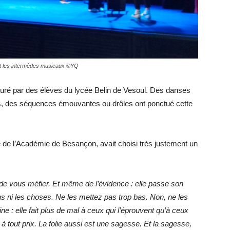
ent les intermèdes musicaux ©YQ
suré par des élèves du lycée Belin de Vesoul. Des danses
rs, des séquences émouvantes ou drôles ont ponctué cette
ce de l’Académie de Besançon, avait choisi très justement un
e vous méfier. Et même de l’évidence : elle passe son
s ni les choses. Ne les mettez pas trop bas. Non, ne les
 : elle fait plus de mal à ceux qui l’éprouvent qu’à ceux
à tout prix. La folie aussi est une sagesse. Et la sagesse,