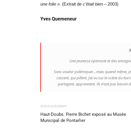
une folie ».
(Extrait de
c’était bien
– 2003)
Yves Quemeneur
B
Une jeunesse optimiste et des enseign
Sans vouloir polémiquer…mais quand même, je n’
cassent, qui pillent. J’ai vu sur la scène du Kur
partagent, apprennent. Ils n’ont pas besoin de
Article précédent
Haut-Doubs. Pierre Bichet exposé au Musée
Municipal de Pontarlier