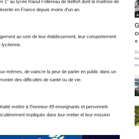
 1° au lycée Raoul Follereau de Belfort dont la maîtrise de
résente en France depuis moins d’un an.
A
G
c
gement au sein de leur établissement, leur comportement
«
ou lycéenne.
Du
Ri
ma
’eux-mêmes, de vaincre la peur de parler en public dans un
nter des difficultés de santé ou de vie.
haité mettre à l’honneur 49 enseignants et personnels
culièrement impliqués dans leur métier et leur mission