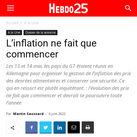
Accueil
A la Une
A la Une
Dossier de la semaine
L’inflation ne fait que
commencer
Les 13 et 14 mai, les pays du G7 étaient réunis en
Allemagne pour organiser la gestion de l’inflation des prix
des denrées alimentaires et conserver une sécurité. Ce
qui en ressort est plutôt inquitétant. : l’évolution des prix
ne fait que commencer et devrait se poursuivre toute
l’année
Par
Martin Saussard
-
6 juin 2022