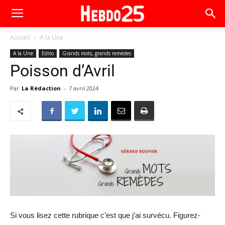
Accueil
A la Une
A la Une
Edito
Grands mots, grands remèdes
Poisson d’Avril
Par
La Rédaction
-
7 avril 2024
Si vous lisez cette rubrique c’est que j’ai survécu. Figurez-