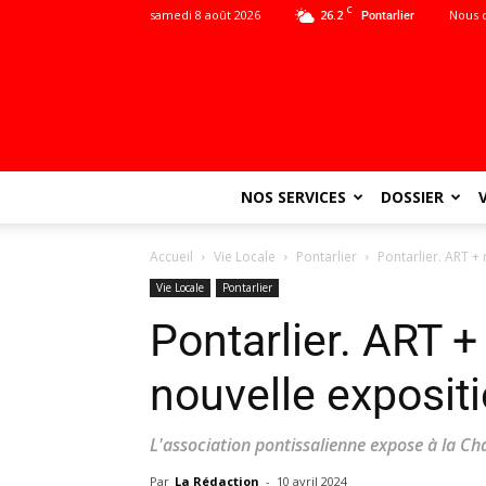
C
samedi 8 août 2026
26.2
Nous 
Pontarlier
NOS SERVICES
DOSSIER
Accueil
Vie Locale
Pontarlier
Pontarlier. ART + 
Vie Locale
Pontarlier
Pontarlier. ART +
nouvelle expositi
L'association pontissalienne expose à la Ch
Par
La Rédaction
-
10 avril 2024