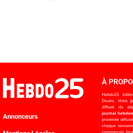
À PROP
Hebdo25 éditi
Doubs. Votre
j
diffusé du d
journal hebdo
Annonceurs
proximité diffus
chaque semaine
commerces locau