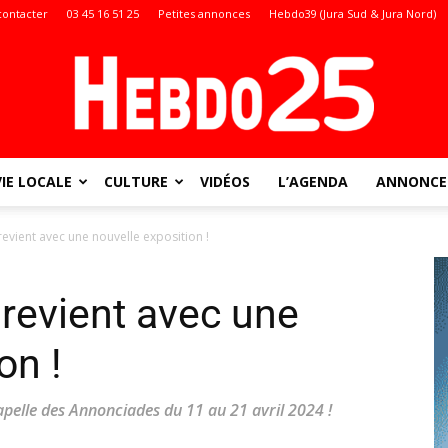
contacter
03 45 16 51 25
Petites annonces
Hebdo39 (Jura Sud & Jura Nord)
VIE LOCALE
CULTURE
VIDÉOS
L’AGENDA
ANNONCES
Doubs
revient avec une nouvelle exposition !
 revient avec une
:
on !
apelle des Annonciades du 11 au 21 avril 2024 !