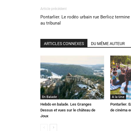
Article précédent
Pontarlier. Le rodéo urbain rue Berlioz termine
au tribunal
ARTICLES CONNEXES
DU MÊME AUTEUR
En Balade
A la Une
Hebdo en balade. Les Granges
Pontarlier.
Dessus et vues sur le château de
de cinéma en
Joux