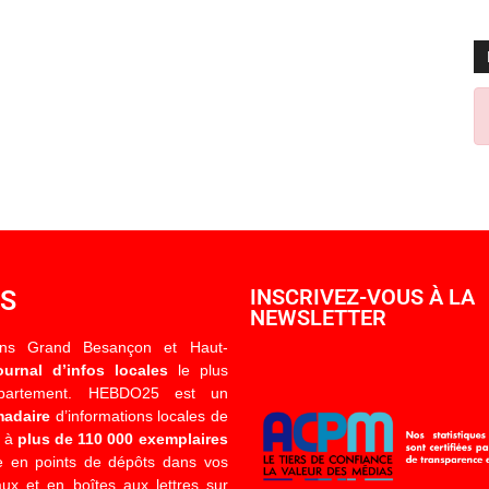
OS
INSCRIVEZ-VOUS À LA
NEWSLETTER
ons Grand Besançon et Haut-
ournal d’infos locales
le plus
épartement. HEBDO25 est un
madaire
d’informations locales de
é à
plus de 110 000 exemplaires
 en points de dépôts dans vos
x et en boîtes aux lettres sur