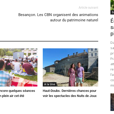
Article suivant
E
Besançon. Les CBN organisent des animations
autour du patrimoine naturel
É
s
p
Da
sa
pr
Fr
at
re
l’
co
A la Une
mi
 Encore quelques séances
Haut-Doubs. Dernières chances pour
 plein air cet été
voir les spectacles des Nuits de Joux