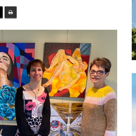
toute
l'info
locale
–