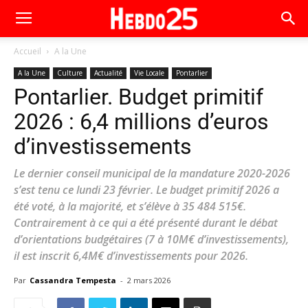
Accueil
A la Une
A la Une
Culture
Actualité
Vie Locale
Pontarlier
Pontarlier. Budget primitif
2026 : 6,4 millions d’euros
d’investissements
Le dernier conseil municipal de la mandature 2020-2026
s’est tenu ce lundi 23 février. Le budget primitif 2026 a
été voté, à la majorité, et s’élève à 35 484 515€.
Contrairement à ce qui a été présenté durant le débat
d’orientations budgétaires (7 à 10M€ d’investissements),
il est inscrit 6,4M€ d’investissements pour 2026.
Par
Cassandra Tempesta
-
2 mars 2026