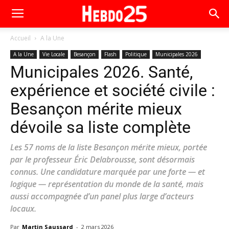
Accueil
A la Une
A la Une
Vie Locale
Besançon
Flash
Politique
Municipales 2026
Municipales 2026. Santé,
expérience et société civile :
Besançon mérite mieux
dévoile sa liste complète
Les 57 noms de la liste Besançon mérite mieux, portée
par le professeur Éric Delabrousse, sont désormais
connus. Une candidature marquée par une forte — et
logique — représentation du monde de la santé, mais
aussi accompagnée d’un panel plus large d’acteurs
locaux.
Par
Martin Saussard
-
2 mars 2026