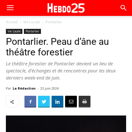
Accueil
Vie Locale
Pontarlier
Vie Locale
Pontarlier
Pontarlier. Peau d’âne au
théâtre forestier
Le théâtre forestier de Pontarlier devient un lieu de
spectacle, d’échanges et de rencontres pour les deux
derniers week-end de juin.
Par
La Rédaction
-
23 juin 2024