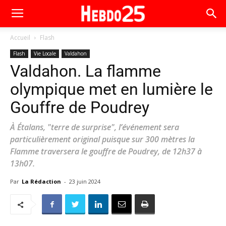
Accueil
Flash
Flash
Vie Locale
Valdahon
Valdahon. La flamme
olympique met en lumière le
Gouffre de Poudrey
À Étalans, "terre de surprise", l’événement sera
particulièrement original puisque sur 300 mètres la
Flamme traversera le gouffre de Poudrey, de 12h37 à
13h07.
Par
La Rédaction
-
23 juin 2024