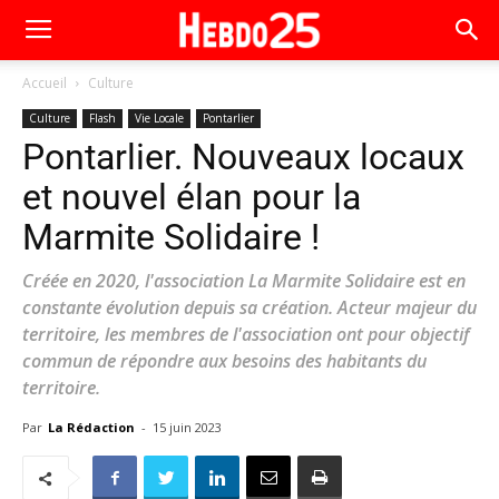
Accueil
Culture
Culture
Flash
Vie Locale
Pontarlier
Pontarlier. Nouveaux locaux
et nouvel élan pour la
Marmite Solidaire !
Créée en 2020, l'association La Marmite Solidaire est en
constante évolution depuis sa création. Acteur majeur du
territoire, les membres de l'association ont pour objectif
commun de répondre aux besoins des habitants du
territoire.
Par
La Rédaction
-
15 juin 2023