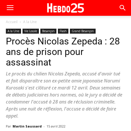
Accueil
A la Une
A la Une
Vie Locale
Besançon
Flash
Grand Besançon
Procès Nicolas Zepeda : 28
ans de prison pour
assassinat
Le procès du chilien Nicolas Zepeda, accusé d'avoir tué
et fait disparaître son ex-petite amie japonaise Narumi
Kurosaki s'est clôturé ce mardi 12 avril. Deux semaines
de débats judiciaires hors normes, où le jury a décidé de
condamner l'accusé à 28 ans de réclusion criminelle.
Après une nuit de réflexion, l'accuse a décidé de faire
appel.
Par
Martin Saussard
-
15 avril 2022