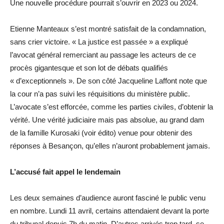
Une nouvelle procédure pourrait s’ouvrir en 2023 ou 2024.
Etienne Manteaux s’est montré satisfait de la condamnation,
sans crier victoire. « La justice est passée » a expliqué
l’avocat général remerciant au passage les acteurs de ce
procès gigantesque et son lot de débats qualifiés
« d’exceptionnels ». De son côté Jacqueline Laffont note que
la cour n’a pas suivi les réquisitions du ministère public.
L’avocate s’est efforcée, comme les parties civiles, d’obtenir la
vérité. Une vérité judiciaire mais pas absolue, au grand dam
de la famille Kurosaki (voir édito) venue pour obtenir des
réponses à Besançon, qu’elles n’auront probablement jamais.
L’accusé fait appel le lendemain
Les deux semaines d’audience auront fasciné le public venu
en nombre. Lundi 11 avril, certains attendaient devant la porte
du tribunal depuis 7h du matin. D’autres arrivés trop tard, se