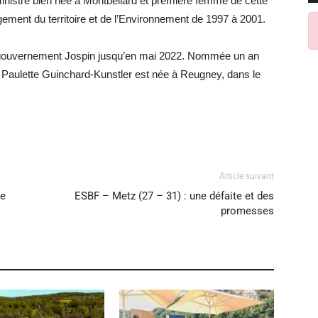
 Ministre bien née à Montbéliard et première femme de cette
gement du territoire et de l’Environnement de 1997 à 2001.
u gouvernement Jospin jusqu’en mai 2022. Nommée un an
, Paulette Guinchard-Kunstler est née à Reugney, dans le
Article suivant
re
ESBF – Metz (27 – 31) : une défaite et des
promesses