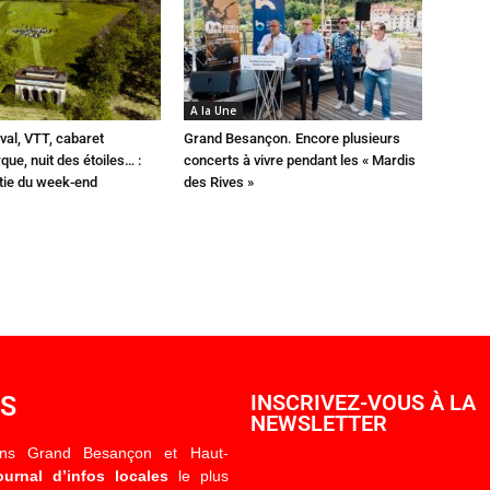
A la Une
val, VTT, cabaret
Grand Besançon. Encore plusieurs
que, nuit des étoiles… :
concerts à vivre pendant les « Mardis
rtie du week-end
des Rives »
OS
INSCRIVEZ-VOUS À LA
NEWSLETTER
ons Grand Besançon et Haut-
ournal d’infos locales
le plus