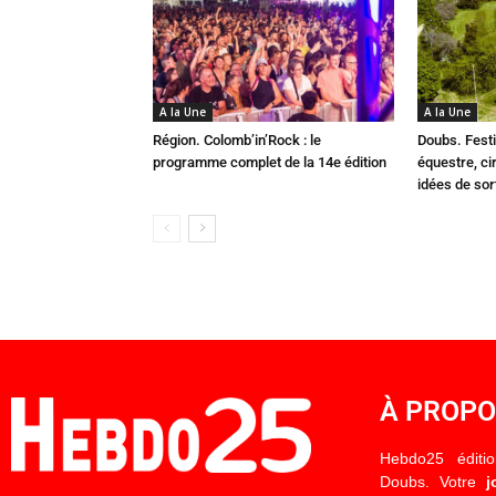
A la Une
A la Une
Région. Colomb’in’Rock : le
Doubs. Festi
programme complet de la 14e édition
équestre, cir
idées de so
À PROP
Hebdo25 éditi
Doubs. Votre
j