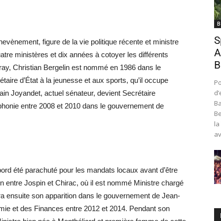
B
S
hevènement, figure de la vie politique récente et ministre
A
atre ministères et dix années à cotoyer les différents
B
ay, Christian Bergelin est nommé en 1986 dans le
re d’État à la jeunesse et aux sports, qu’il occupe
Po
d’
in Joyandet, actuel sénateur, devient Secrétaire
Ba
ophonie entre 2008 et 2010 dans le gouvernement de
Be
la
av
bord été parachuté pour les mandats locaux avant d’être
on entre Jospin et Chirac, où il est nommé Ministre chargé
era ensuite son apparition dans le gouvernement de Jean-
omie et des Finances entre 2012 et 2014. Pendant son