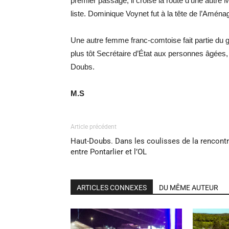
premier passage, il croise la route d’une autre
liste. Dominique Voynet fut à la tête de l’Aména
Une autre femme franc-comtoise fait partie d
plus tôt Secrétaire d’État aux personnes âgées
Doubs.
M.S
Article précédent
Haut-Doubs. Dans les coulisses de la rencont
entre Pontarlier et l’OL
ARTICLES CONNEXES
DU MÊME AUTEUR