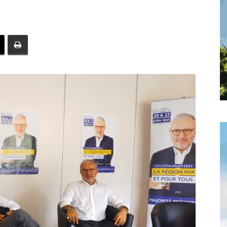
toute
l'info
locale
–