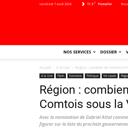
C
vendredi 7 août 2026
11.3
Nous
Pontarlier
NOS SERVICES
DOSSIER
Accueil
A la Une
Région : combien de ministres F
A la Une
Flash
Economie
Politique
Vie Locale
Régi
Région : combien
Comtois sous la 
Avec la nomination de Gabriel Attal comme 
figurer sur la liste du prochain gouvernemen