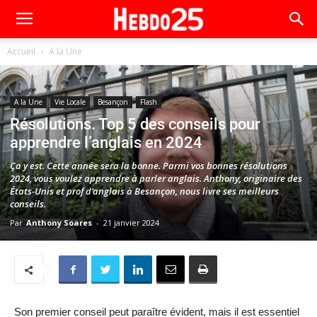
Accueil
A la Une
A la Une
Vie Locale
Besançon
Flash
Résolutions. Top 5 des conseils pour
apprendre l’anglais en 2024
Ça y est. Cette année sera la bonne. Parmi vos bonnes résolutions
2024, vous voulez apprendre à parler anglais. Anthony, originaire des
États-Unis et prof d’anglais à Besançon, nous livre ses meilleurs
conseils.
Par
Anthony Soares
-
21 janvier 2024
Son premier conseil peut paraître évident, mais il est essentiel